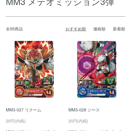
MM3 メテオミッション3弾
全95商品
おすすめ順
価格順
新着順
MM3-027 リクーム
MM3-028 ジース
20円(内税)
20円(内税)