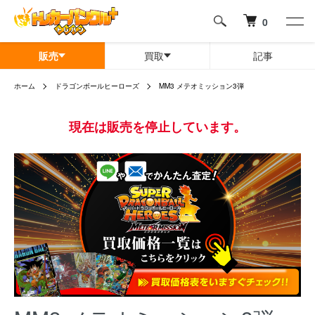
0
販売
買取
記事
ホーム
ドラゴンボールヒーローズ
MM3 メテオミッション3弾
現在は販売を停止しています。