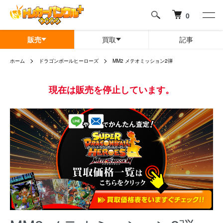
0
販売
買取
記事
ホーム
ドラゴンボールヒーローズ
MM2 メテオミッション2弾
現在は販売を停止しています。