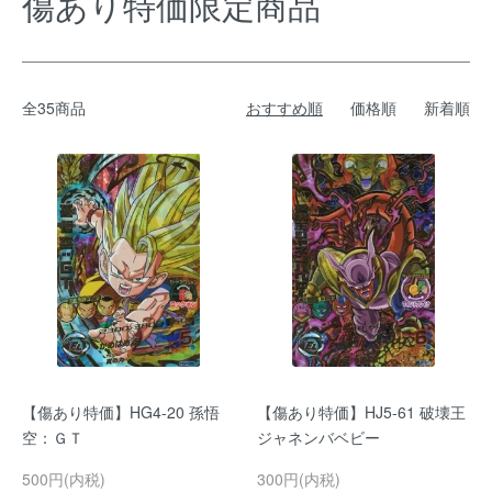
傷あり特価限定商品
全35商品
おすすめ順
価格順
新着順
【傷あり特価】HG4-20 孫悟
【傷あり特価】HJ5-61 破壊王
空：ＧＴ
ジャネンバベビー
500円(内税)
300円(内税)