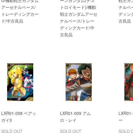
U/機動戦士ガンダム
ーンガンダム(デス
戦士ガ
アーセナルベース/
トロイモード)/機動
ナルベ
トレーディングカー
戦士ガンダムアーセ
ディン
ド/中古良品
ナルベース/トレー
古良品
ディングカード/中
古良品
LXR01-008 ベアッ
LXR01-009 アム
LXR01
ガイ3
ロ・レイ
ー
SOLD OUT
SOLD OUT
SOLD 