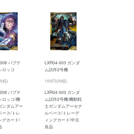
-008 パプテ
LXR04-003 ガンダ
シロッコ
ム試作2号機
内税)
100円(内税)
-008 パプテ
LXR04-003 ガンダ
シロッコ/機
ム試作2号機/機動戦
ガンダムアー
士ガンダムアーセナ
ベース/トレ
ルベース/トレーデ
ングカード/
ィングカード/中古
品
良品