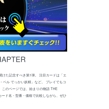
APTER
が幕を開けた記念すべき第1弾。 注目カードは「エ
・ベル でっかい妖精」など。 プレイでもコ
このページでは、始まりの物語 THE
。 カード名・型番・価格で比較しながら、ぜひ