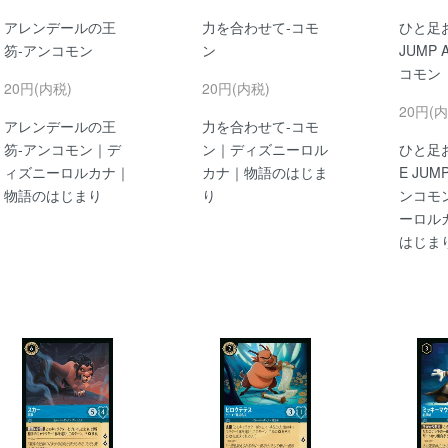
アレンデールの王
力を合わせて-コモ
ひと足お
笏-アンコモン
ン
JUMP 
コモン
20円(内税)
20円(内税)
20円(内
アレンデールの王
力を合わせて-コモ
笏-アンコモン｜デ
ン｜ディズニーロル
ひと足
ィズニーロルカナ｜
カナ｜物語のはじま
E JUM
物語のはじまり
り
ンコモ
ーロル
はじま