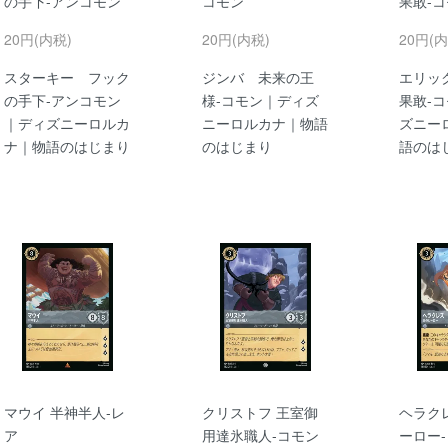
の手下-アンコモン
コモン
果敢-
20円(内税)
20円(内税)
20円(内
スターキー フック
ジンバ 未来の王
エリッ
の手下-アンコモン
様-コモン｜ディズ
果敢-
｜ディズニーロルカ
ニーロルカナ｜物語
ズニー
ナ｜物語のはじまり
のはじまり
語のは
マウイ 半神半人-レ
クリストフ 王室御
ヘラク
ア
用達氷職人-コモン
ーロー