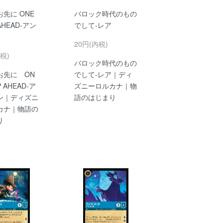
先に ONE
バロック時代のもの
AHEAD-アン
でして-レア
20円(内税)
税)
バロック時代のもの
お先に ON
でして-レア｜ディ
P AHEAD-ア
ズニーロルカナ｜物
ン｜ディズニ
語のはじまり
カナ｜物語の
り