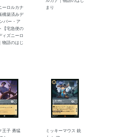
ニーロルカナ
まり
版構築済みデ
アンバー・ア
ト【宅急便の
ディズニーロ
｜物語のはじ
ク王子 勇猛
ミッキーマウス 銃