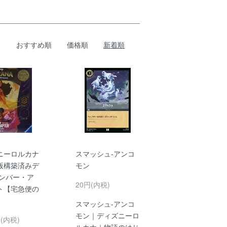
おすすめ順
価格順
新着順
ニーロルカナ
スマッシュ-アンコ
版構築済みデ
モン
アンバー・ア
20円(内税)
ト【宅急便の
スマッシュ-アンコ
モン｜ディズニーロ
円(内税)
ルカナ｜物語のはじ