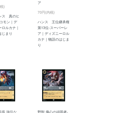
ア
税)
70円(内税)
レス 真のヒ
-コモン｜デ
ハンス 王位継承権
ーロルカナ｜
第13位-スーパーレ
はじまり
ア｜ディズニーロル
カナ｜物語のはじま
り
船長 強引な
野獣 傷心の頑固者-