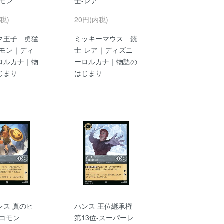
コモン
士-レア
税)
20円(内税)
ク王子 勇猛
ミッキーマウス 銃
コモン｜ディ
士-レア｜ディズニ
ロルカナ｜物
ーロルカナ｜物語の
じまり
はじまり
レス 真のヒ
ハンス 王位継承権
-コモン
第13位-スーパーレ