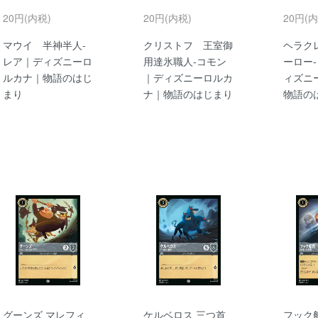
20円(内税)
20円(内税)
20円(内
マウイ 半神半人-
クリストフ 王室御
ヘラク
レア｜ディズニーロ
用達氷職人-コモン
ーロー
ルカナ｜物語のはじ
｜ディズニーロルカ
ィズニ
まり
ナ｜物語のはじまり
物語の
グーンズ マレフィ
ケルベロス 三つ首
フック