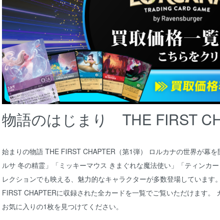
物語のはじまり THE FIRST CH
始まりの物語 THE FIRST CHAPTER（第1弾） ロルカナの世界
ルサ 冬の精霊」「ミッキーマウス きまぐれな魔法使い」「ティンカー
レクションでも映える、魅力的なキャラクターが多数登場しています。 
FIRST CHAPTERに収録された全カードを一覧でご覧いただけます
お気に入りの1枚を見つけてください。