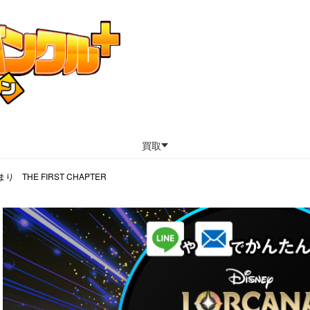
買取
 THE FIRST CHAPTER