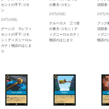
セントの手下-コモ
の番犬-コモン
決闘者
ン
20円(内税)
20円(内
20円(内税)
ケルベロス 三つ首
フック
グーンズ マレフィ
の番犬-コモン｜デ
決闘者
セントの手下-コモ
ィズニーロルカナ｜
ィズニ
ン｜ディズニーロル
物語のはじまり
物語の
カナ｜物語のはじま
り