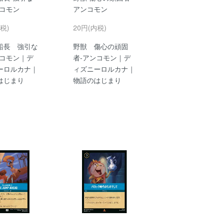
-コモン
アンコモン
税)
20円(内税)
船長 強引な
野獣 傷心の頑固
-コモン｜デ
者-アンコモン｜デ
ーロルカナ｜
ィズニーロルカナ｜
はじまり
物語のはじまり