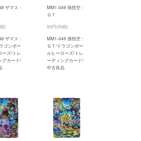
048 ザマス：
MM1-049 孫悟空：
ＧＴ
税)
50円(内税)
048 ザマス：
MM1-049 孫悟空：
ドラゴンボー
ＧＴ/ドラゴンボー
ローズ/トレ
ルヒーローズ/トレ
ングカード/
ーディングカード/
品
中古良品