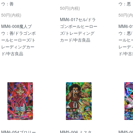
ウ：善
ウ：悪
50円(内税)
50円(内税)
50円(内
MM6-017セル/ドラ
MM6-008魔人ブ
ゴンボールヒーロー
MM6-
ウ：善/ドラゴンボ
ズ/トレーディング
ウ：悪
ールヒーローズ/ト
カード/中古良品
ールヒ
レーディングカー
レーデ
ド/中古良品
ド/中
MM6-054ブロリー
MM5-006 ミスタ
MM5-0