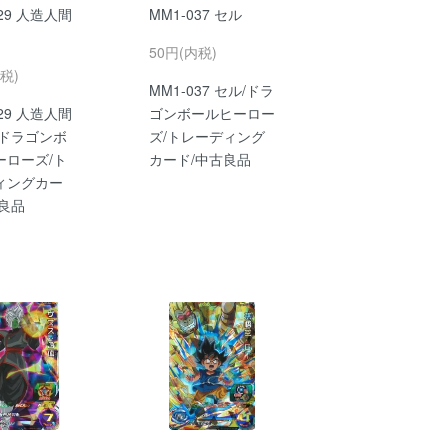
029 人造人間
MM1-037 セル
50円(内税)
税)
MM1-037 セル/ドラ
029 人造人間
ゴンボールヒーロー
/ドラゴンボ
ズ/トレーディング
ーローズ/ト
カード/中古良品
ィングカー
古良品