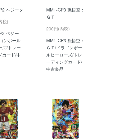
CP2 ベジータ
MM1-CP3 孫悟空：
ＧＴ
内税)
200円(内税)
CP2 ベジー
ラゴンボール
MM1-CP3 孫悟空：
ーズ/トレー
ＧＴ/ドラゴンボー
グカード/中
ルヒーローズ/トレ
ーディングカード/
中古良品