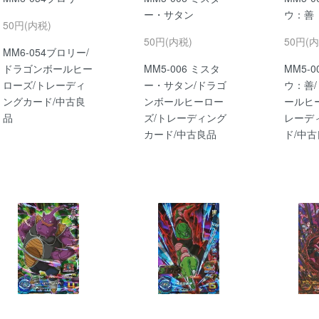
ー・サタン
ウ：善
50円(内税)
50円(内税)
50円(内
MM6-054ブロリー/
ドラゴンボールヒー
MM5-006 ミスタ
MM5-0
ローズ/トレーディ
ー・サタン/ドラゴ
ウ：善
ングカード/中古良
ンボールヒーロー
ールヒ
品
ズ/トレーディング
レーデ
カード/中古良品
ド/中