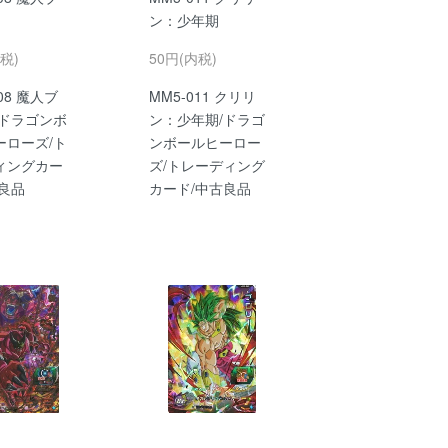
ン：少年期
税)
50円(内税)
08 魔人ブ
MM5-011 クリリ
/ドラゴンボ
ン：少年期/ドラゴ
ーローズ/ト
ンボールヒーロー
ィングカー
ズ/トレーディング
古良品
カード/中古良品