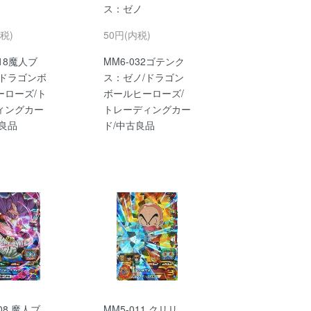
ス：ゼノ
税)
50円(内税)
018魔人ブ
MM6-032ゴテンク
/ドラゴンボ
ス：ゼノ/ドラゴン
ーローズ/ト
ボールヒーローズ/
ィングカー
トレーディングカー
古良品
ド/中古良品
08 魔人ブ
MM5-011 クリリ