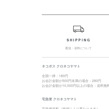
ショッピングガイド
SHIPPING
配送・送料について
ネコポス クロネコヤマト
全国一律：180円
お会計金額が500円未満の場合：280円
お会計金額が10,000円以上の場合：送料無
宅急便 クロネコヤマト
宅急便送料（地域により異なります）