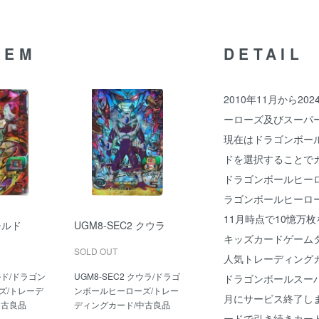
TEM
DETAIL
2010年11月から2
ーローズ及びスーパ
現在はドラゴンボール
ドを選択することで
ドラゴンボールヒー
ラゴンボールヒーロー
11月時点で10憶万枚
 チルド
UGM8-SEC2 クウラ
キッズカードゲーム
SOLD OUT
人気トレーディング
チルド/ドラゴン
UGM8-SEC2 クウラ/ドラゴ
ドラゴンボールスーパ
ズ/トレーデ
ンボールヒーローズ/トレー
月にサービス終了しま
中古良品
ディングカード/中古良品
ードで引き続きカー