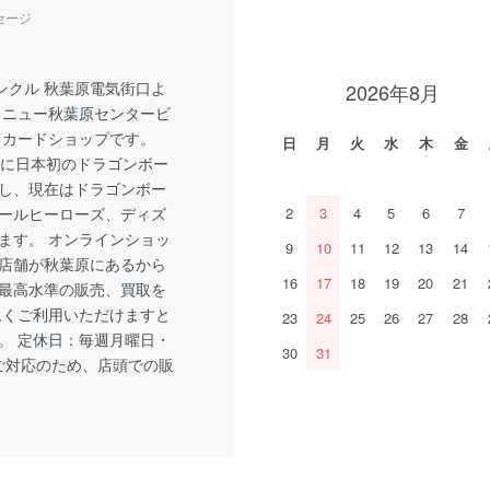
セージ
ンクル 秋葉原電気街口よ
2026年8月
 ニュー秋葉原センタービ
るカードショップです。
日
月
火
水
木
金
1月に日本初のドラゴンボー
し、現在はドラゴンボー
ールヒーローズ、ディズ
2
3
4
5
6
7
ます。 オンラインショッ
9
10
11
12
13
14
店舗が秋葉原にあるから
16
17
18
19
20
21
最高水準の販売、買取を
永くご利用いただけますと
23
24
25
26
27
28
。 定休日：毎週月曜日・
30
31
ご対応のため、店頭での販