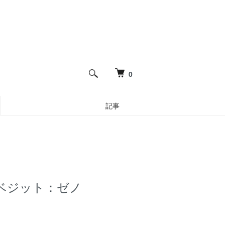
0
記事
8 ベジット：ゼノ