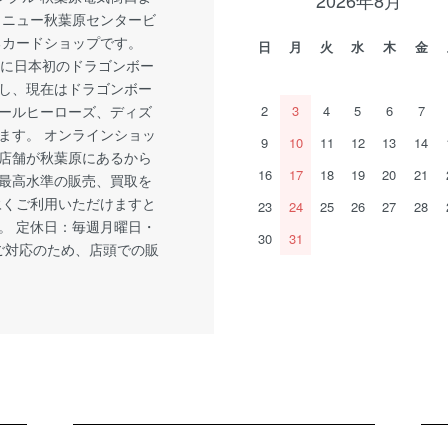
2026年8月
 ニュー秋葉原センタービ
るカードショップです。
日
月
火
水
木
金
1月に日本初のドラゴンボー
し、現在はドラゴンボー
ールヒーローズ、ディズ
2
3
4
5
6
7
ます。 オンラインショッ
9
10
11
12
13
14
店舗が秋葉原にあるから
16
17
18
19
20
21
最高水準の販売、買取を
永くご利用いただけますと
23
24
25
26
27
28
。 定休日：毎週月曜日・
30
31
ご対応のため、店頭での販