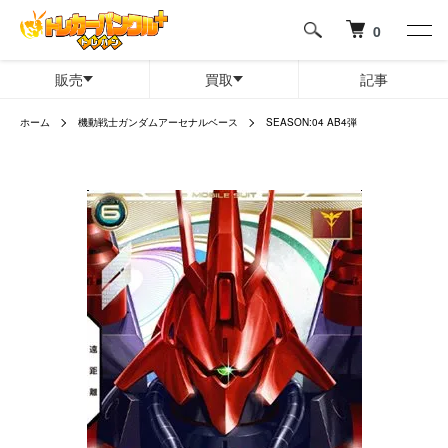
0
販売
買取
記事
ホーム
機動戦士ガンダムアーセナルベース
SEASON:04 AB4弾