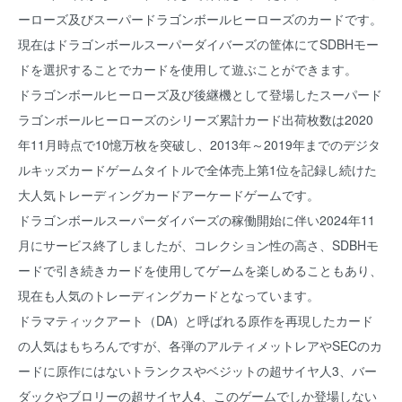
ーローズ及びスーパードラゴンボールヒーローズのカードです。
現在はドラゴンボールスーパーダイバーズの筐体にてSDBHモー
ドを選択することでカードを使用して遊ぶことができます。
ドラゴンボールヒーローズ及び後継機として登場したスーパード
ラゴンボールヒーローズのシリーズ累計カード出荷枚数は2020
年11月時点で10憶万枚を突破し、2013年～2019年までのデジタ
ルキッズカードゲームタイトルで全体売上第1位を記録し続けた
大人気トレーディングカードアーケードゲームです。
ドラゴンボールスーパーダイバーズの稼働開始に伴い2024年11
月にサービス終了しましたが、コレクション性の高さ、SDBHモ
ードで引き続きカードを使用してゲームを楽しめることもあり、
現在も人気のトレーディングカードとなっています。
ドラマティックアート（DA）と呼ばれる原作を再現したカード
の人気はもちろんですが、各弾のアルティメットレアやSECのカ
ードに原作にはないトランクスやベジットの超サイヤ人3、バー
ダックやブロリーの超サイヤ人4、このゲームでしか登場しない