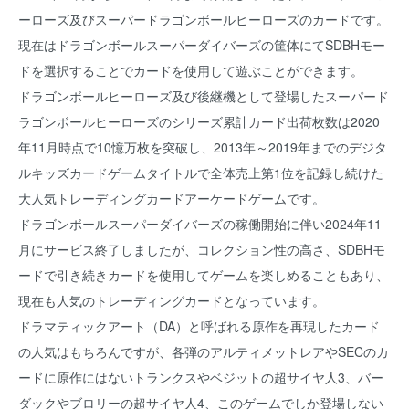
ーローズ及びスーパードラゴンボールヒーローズのカードです。
現在はドラゴンボールスーパーダイバーズの筐体にてSDBHモー
ドを選択することでカードを使用して遊ぶことができます。
ドラゴンボールヒーローズ及び後継機として登場したスーパード
ラゴンボールヒーローズのシリーズ累計カード出荷枚数は2020
年11月時点で10憶万枚を突破し、2013年～2019年までのデジタ
ルキッズカードゲームタイトルで全体売上第1位を記録し続けた
大人気トレーディングカードアーケードゲームです。
ドラゴンボールスーパーダイバーズの稼働開始に伴い2024年11
月にサービス終了しましたが、コレクション性の高さ、SDBHモ
ードで引き続きカードを使用してゲームを楽しめることもあり、
現在も人気のトレーディングカードとなっています。
ドラマティックアート（DA）と呼ばれる原作を再現したカード
の人気はもちろんですが、各弾のアルティメットレアやSECのカ
ードに原作にはないトランクスやベジットの超サイヤ人3、バー
ダックやブロリーの超サイヤ人4、このゲームでしか登場しない