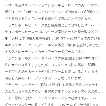
ーローズ及びスーパードラゴンボールヒーローズのカードです。
現在はドラゴンボールスーパーダイバーズの筐体にてSDBHモー
ドを選択することでカードを使用して遊ぶことができます。
ドラゴンボールヒーローズ及び後継機として登場したスーパード
ラゴンボールヒーローズのシリーズ累計カード出荷枚数は2020
年11月時点で10憶万枚を突破し、2013年～2019年までのデジタ
ルキッズカードゲームタイトルで全体売上第1位を記録し続けた
大人気トレーディングカードアーケードゲームです。
ドラゴンボールスーパーダイバーズの稼働開始に伴い2024年11
月にサービス終了しましたが、コレクション性の高さ、SDBHモ
ードで引き続きカードを使用してゲームを楽しめることもあり、
現在も人気のトレーディングカードとなっています。
ドラマティックアート（DA）と呼ばれる原作を再現したカード
の人気はもちろんですが、各弾のアルティメットレアやSECのカ
ードに原作にはないトランクスやベジットの超サイヤ人3、バー
ダックやブロリーの超サイヤ人4、このゲームでしか登場しない