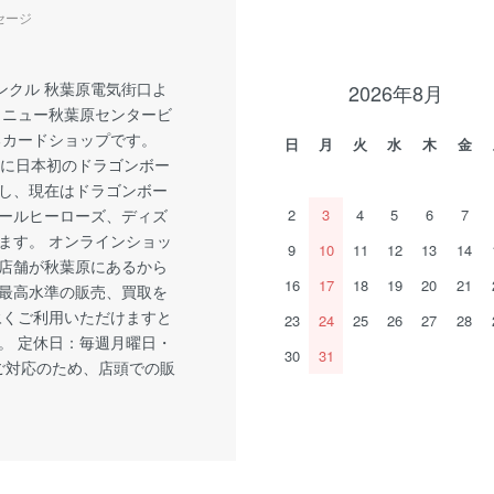
セージ
ンクル 秋葉原電気街口よ
2026年8月
 ニュー秋葉原センタービ
るカードショップです。
日
月
火
水
木
金
1月に日本初のドラゴンボー
し、現在はドラゴンボー
ールヒーローズ、ディズ
2
3
4
5
6
7
ます。 オンラインショッ
9
10
11
12
13
14
店舗が秋葉原にあるから
16
17
18
19
20
21
最高水準の販売、買取を
永くご利用いただけますと
23
24
25
26
27
28
。 定休日：毎週月曜日・
30
31
ご対応のため、店頭での販