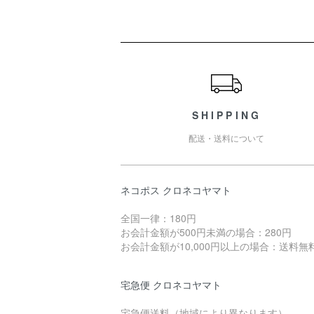
ショッピングガイド
SHIPPING
配送・送料について
ネコポス クロネコヤマト
全国一律：180円
お会計金額が500円未満の場合：280円
お会計金額が10,000円以上の場合：送料無
宅急便 クロネコヤマト
宅急便送料（地域により異なります）