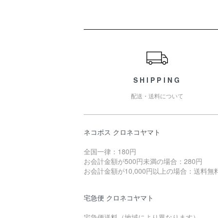
ショッピングガイド
SHIPPING
配送・送料について
ネコポス クロネコヤマト
全国一律：180円
お会計金額が500円未満の場合：280円
お会計金額が10,000円以上の場合：送料無
宅急便 クロネコヤマト
宅急便送料（地域により異なります）