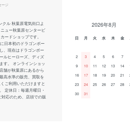
セージ
ンクル 秋葉原電気街口よ
2026年8月
 ニュー秋葉原センタービ
るカードショップです。
日
月
火
水
木
金
1月に日本初のドラゴンボー
し、現在はドラゴンボー
ールヒーローズ、ディズ
2
3
4
5
6
7
ます。 オンラインショッ
9
10
11
12
13
14
店舗が秋葉原にあるから
16
17
18
19
20
21
最高水準の販売、買取を
永くご利用いただけますと
23
24
25
26
27
28
。 定休日：毎週月曜日・
30
31
ご対応のため、店頭での販