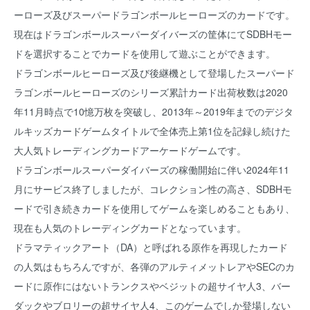
ーローズ及びスーパードラゴンボールヒーローズのカードです。
現在はドラゴンボールスーパーダイバーズの筐体にてSDBHモー
ドを選択することでカードを使用して遊ぶことができます。
ドラゴンボールヒーローズ及び後継機として登場したスーパード
ラゴンボールヒーローズのシリーズ累計カード出荷枚数は2020
年11月時点で10憶万枚を突破し、2013年～2019年までのデジタ
ルキッズカードゲームタイトルで全体売上第1位を記録し続けた
大人気トレーディングカードアーケードゲームです。
ドラゴンボールスーパーダイバーズの稼働開始に伴い2024年11
月にサービス終了しましたが、コレクション性の高さ、SDBHモ
ードで引き続きカードを使用してゲームを楽しめることもあり、
現在も人気のトレーディングカードとなっています。
ドラマティックアート（DA）と呼ばれる原作を再現したカード
の人気はもちろんですが、各弾のアルティメットレアやSECのカ
ードに原作にはないトランクスやベジットの超サイヤ人3、バー
ダックやブロリーの超サイヤ人4、このゲームでしか登場しない