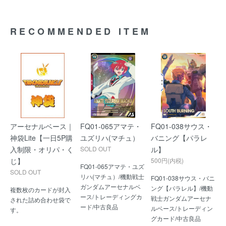
RECOMMENDED ITEM
アーセナルベース｜
FQ01-065アマテ・
FQ01-038サウス・
神袋Lite【一日5P購
ユズリハ(マチュ）
バニング【パラレ
入制限・オリパ・く
SOLD OUT
ル】
じ】
500円(内税)
FQ01-065アマテ・ユズ
SOLD OUT
リハ(マチュ）/機動戦士
FQ01-038サウス・バニ
ガンダムアーセナルベ
ング【パラレル】/機動
複数枚のカードが封入
ース/トレーディングカ
戦士ガンダムアーセナ
された詰め合わせ袋で
ード/中古良品
ルベース/トレーディン
す。
グカード/中古良品