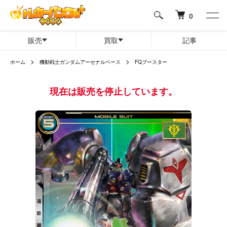
0
販売
買取
記事
ホーム
機動戦士ガンダムアーセナルベース
FQブースター
現在は販売を停止しています。