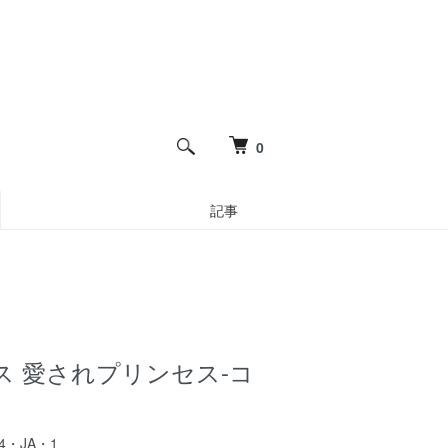
0
記事
ス 愛されプリンセス-コ
204・JA・1