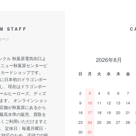
M STAFF
C
セージ
ンクル 秋葉原電気街口よ
2026年8月
 ニュー秋葉原センタービ
るカードショップです。
日
月
火
水
木
金
1月に日本初のドラゴンボー
し、現在はドラゴンボー
ールヒーローズ、ディズ
2
3
4
5
6
7
ます。 オンラインショッ
9
10
11
12
13
14
店舗が秋葉原にあるから
16
17
18
19
20
21
最高水準の販売、買取を
永くご利用いただけますと
23
24
25
26
27
28
。 定休日：毎週月曜日・
30
31
ご対応のため、店頭での販