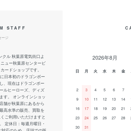
M STAFF
C
セージ
ンクル 秋葉原電気街口よ
2026年8月
 ニュー秋葉原センタービ
るカードショップです。
日
月
火
水
木
金
1月に日本初のドラゴンボー
し、現在はドラゴンボー
ールヒーローズ、ディズ
2
3
4
5
6
7
ます。 オンラインショッ
9
10
11
12
13
14
店舗が秋葉原にあるから
16
17
18
19
20
21
最高水準の販売、買取を
永くご利用いただけますと
23
24
25
26
27
28
。 定休日：毎週月曜日・
30
31
ご対応のため、店頭での販