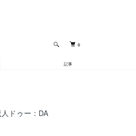
0
記事
8 魔人ドゥー：DA