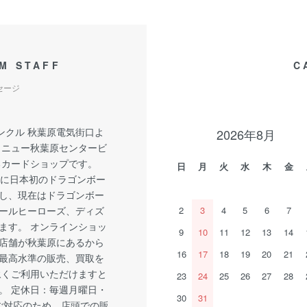
M STAFF
C
セージ
ンクル 秋葉原電気街口よ
2026年8月
 ニュー秋葉原センタービ
るカードショップです。
日
月
火
水
木
金
1月に日本初のドラゴンボー
し、現在はドラゴンボー
ールヒーローズ、ディズ
2
3
4
5
6
7
ます。 オンラインショッ
9
10
11
12
13
14
店舗が秋葉原にあるから
16
17
18
19
20
21
最高水準の販売、買取を
永くご利用いただけますと
23
24
25
26
27
28
。 定休日：毎週月曜日・
30
31
ご対応のため、店頭での販